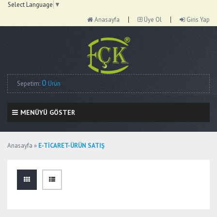
Select Language
▼
Anasayfa
Üye Ol
Giris Yap
0
Sepetim:
Ürün
MENÜYÜ GÖSTER
Anasayfa
»
E-TİCARET-ÜRÜN SATIŞ