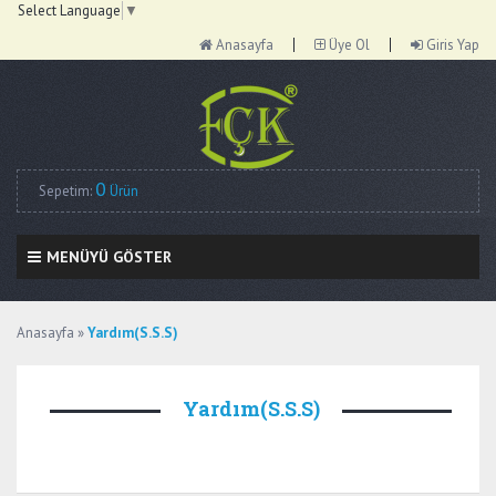
Select Language
▼
Anasayfa
Üye Ol
Giris Yap
0
Sepetim:
Ürün
MENÜYÜ GÖSTER
Anasayfa
»
Yardım(S.S.S)
Yardım(S.S.S)